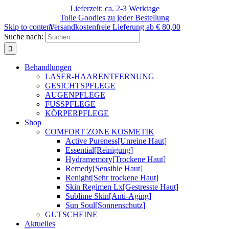
Lieferzeit: ca. 2-3 Werktage
Tolle Goodies zu jeder Bestellung
Skip to content
Versandkostenfreie Lieferung ab € 80,00
Suche nach:
Behandlungen
LASER-HAARENTFERNUNG
GESICHTSPFLEGE
AUGENPFLEGE
FUSSPFLEGE
KÖRPERPFLEGE
Shop
COMFORT ZONE KOSMETIK
Active Pureness
[Unreine Haut]
Essential
[Reinigung]
Hydramemory
[Trockene Haut]
Remedy
[Sensible Haut]
Renight
[Sehr trockene Haut]
Skin Regimen Lx
[Gestresste Haut]
Sublime Skin
[Anti-Aging]
Sun Soul
[Sonnenschutz]
GUTSCHEINE
Aktuelles