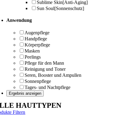
Sublime Skin
[Anti-Aging]
Sun Soul
[Sonnenschutz]
Anwendung
Augenpflege
Handpflege
Körperpflege
Masken
Peelings
Pflege für den Mann
Reinigung und Toner
Seren, Booster und Ampullen
Sonnenpflege
Tages- und Nachtpflege
LLE HAUTTYPEN
odukte Filtern