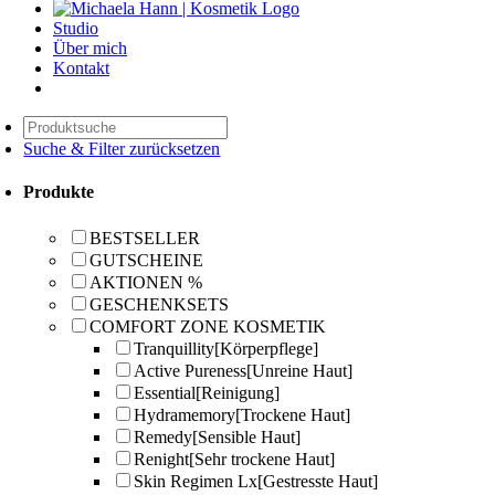
Studio
Über mich
Kontakt
Suche & Filter zurücksetzen
Produkte
BESTSELLER
GUTSCHEINE
AKTIONEN %
GESCHENKSETS
COMFORT ZONE KOSMETIK
Tranquillity
[Körperpflege]
Active Pureness
[Unreine Haut]
Essential
[Reinigung]
Hydramemory
[Trockene Haut]
Remedy
[Sensible Haut]
Renight
[Sehr trockene Haut]
Skin Regimen Lx
[Gestresste Haut]