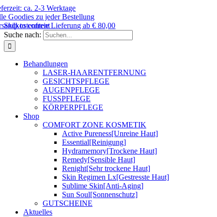
eferzeit: ca. 2-3 Werktage
lle Goodies zu jeder Bestellung
rsandkostenfreie Lieferung ab € 80,00
Skip to content
Suche nach:
Behandlungen
LASER-HAARENTFERNUNG
GESICHTSPFLEGE
AUGENPFLEGE
FUSSPFLEGE
KÖRPERPFLEGE
Shop
COMFORT ZONE KOSMETIK
Active Pureness
[Unreine Haut]
Essential
[Reinigung]
Hydramemory
[Trockene Haut]
Remedy
[Sensible Haut]
Renight
[Sehr trockene Haut]
Skin Regimen Lx
[Gestresste Haut]
Sublime Skin
[Anti-Aging]
Sun Soul
[Sonnenschutz]
GUTSCHEINE
Aktuelles