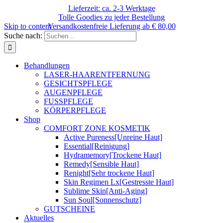
Lieferzeit: ca. 2-3 Werktage
Tolle Goodies zu jeder Bestellung
Skip to content
Versandkostenfreie Lieferung ab € 80,00
Suche nach:
Behandlungen
LASER-HAARENTFERNUNG
GESICHTSPFLEGE
AUGENPFLEGE
FUSSPFLEGE
KÖRPERPFLEGE
Shop
COMFORT ZONE KOSMETIK
Active Pureness
[Unreine Haut]
Essential
[Reinigung]
Hydramemory
[Trockene Haut]
Remedy
[Sensible Haut]
Renight
[Sehr trockene Haut]
Skin Regimen Lx
[Gestresste Haut]
Sublime Skin
[Anti-Aging]
Sun Soul
[Sonnenschutz]
GUTSCHEINE
Aktuelles