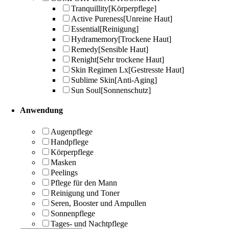
Tranquillity
[Körperpflege]
Active Pureness
[Unreine Haut]
Essential
[Reinigung]
Hydramemory
[Trockene Haut]
Remedy
[Sensible Haut]
Renight
[Sehr trockene Haut]
Skin Regimen Lx
[Gestresste Haut]
Sublime Skin
[Anti-Aging]
Sun Soul
[Sonnenschutz]
Anwendung
Augenpflege
Handpflege
Körperpflege
Masken
Peelings
Pflege für den Mann
Reinigung und Toner
Seren, Booster und Ampullen
Sonnenpflege
Tages- und Nachtpflege