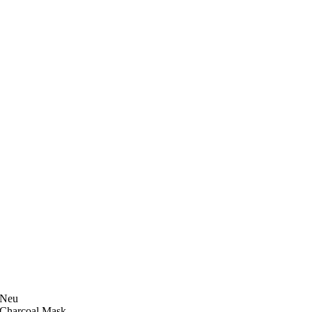
Neu
Charcoal Mask