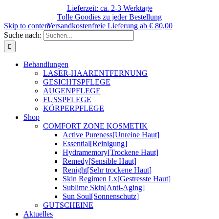
Lieferzeit: ca. 2-3 Werktage
Tolle Goodies zu jeder Bestellung
Skip to content
Versandkostenfreie Lieferung ab € 80,00
Suche nach:
Behandlungen
LASER-HAARENTFERNUNG
GESICHTSPFLEGE
AUGENPFLEGE
FUSSPFLEGE
KÖRPERPFLEGE
Shop
COMFORT ZONE KOSMETIK
Active Pureness
[Unreine Haut]
Essential
[Reinigung]
Hydramemory
[Trockene Haut]
Remedy
[Sensible Haut]
Renight
[Sehr trockene Haut]
Skin Regimen Lx
[Gestresste Haut]
Sublime Skin
[Anti-Aging]
Sun Soul
[Sonnenschutz]
GUTSCHEINE
Aktuelles