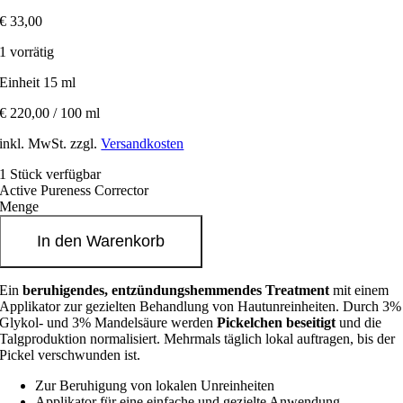
€
33,00
1 vorrätig
Einheit 15 ml
€
220,00
/
100
ml
inkl. MwSt. zzgl.
Versandkosten
1 Stück verfügbar
Active Pureness Corrector
Menge
In den Warenkorb
Ein
beruhigendes, entzündungshemmendes Treatment
mit einem
Applikator zur gezielten Behandlung von Hautunreinheiten. Durch 3%
Glykol- und 3% Mandelsäure werden
Pickelchen
beseitigt
und die
Talgproduktion normalisiert. Mehrmals täglich lokal auftragen, bis der
Pickel verschwunden ist.
Zur Beruhigung von lokalen Unreinheiten
Applikator für eine einfache und gezielte Anwendung